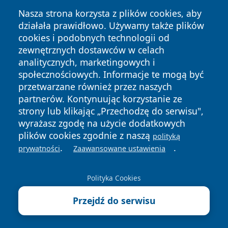
Nasza strona korzysta z plików cookies, aby
działała prawidłowo. Używamy także plików
cookies i podobnych technologii od
zewnętrznych dostawców w celach
analitycznych, marketingowych i
społecznościowych. Informacje te mogą być
przetwarzane również przez naszych
Copyright © 2026 leszczynski24.pl Wszystkie prawa
zastrzeżone.
partnerów. Kontynuując korzystanie ze
strony lub klikając „Przechodzę do serwisu",
wyrażasz zgodę na użycie dodatkowych
Polityka
Polityka
plików cookies zgodnie z naszą
polityką
News
Autorzy
Prywatności
Cookies
.
.
prywatności
Zaawansowane ustawienia
Polityka Cookies
Przejdź do serwisu