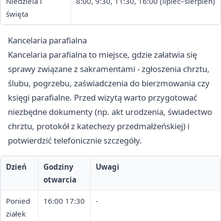
Niedziela i
8:00, 9:30, 11:30, 16:00 (lipiec–sierpień)
święta
Kancelaria parafialna
Kancelaria parafialna to miejsce, gdzie załatwia się
sprawy związane z sakramentami - zgłoszenia chrztu,
ślubu, pogrzebu, zaświadczenia do bierzmowania czy
księgi parafialne. Przed wizytą warto przygotować
niezbędne dokumenty (np. akt urodzenia, świadectwo
chrztu, protokół z katechezy przedmałżeńskiej) i
potwierdzić telefonicznie szczegóły.
Dzień
Godziny
Uwagi
otwarcia
Ponied
16:00 17:30
-
ziałek