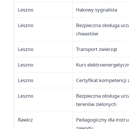
Leszno
Hakowy sygnalista
Leszno
Bezpieczna obsługa urz
chwastów
Leszno
Transport zwierząt
Leszno
Kurs elektroenergetycz
Leszno
Certyfikat kompetencj
Leszno
Bezpieczna obsługa urz
terenów zielonych
Rawicz
Pedagogiczny dla instr
zawodu