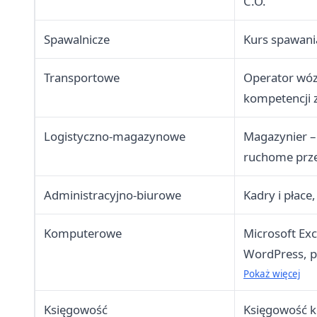
C.O.
Spawalnicze
Kurs spawani
Transportowe
Operator wóz
kompetencji 
Logistyczno-magazynowe
Magazynier –
ruchome prz
Administracyjno-biurowe
Kadry i płace
Komputerowe
Microsoft Exc
WordPress, 
grafika komp
Pokaż więcej
Illustrator)
Księgowość
Księgowość k