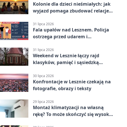
Kolonie dla dzieci nieśmiałych: jak
wyjazd pomaga zbudować relacje z
rówieśnikami
31 lipca 2026
Fala upałów nad Lesznem. Policja
ostrzega przed udarem i
przegrzaniem
31 lipca 2026
Weekend w Lesznie łączy rajd
klasyków, pamięć i sąsiedzką
zabawę
30 lipca 2026
Konfrontacje w Lesznie czekają na
fotografie, obrazy i teksty
29 lipca 2026
Montaż klimatyzacji na własną
rękę? To może skończyć się wysoką
karą