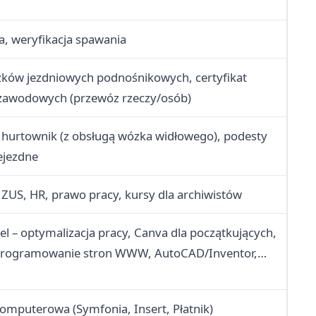
a, weryfikacja spawania
ków jezdniowych podnośnikowych, certyfikat
zawodowych (przewóz rzeczy/osób)
 hurtownik (z obsługą wózka widłowego), podesty
ejezdne
, ZUS, HR, prawo pracy, kursy dla archiwistów
el – optymalizacja pracy, Canva dla początkujących,
programowanie stron WWW, AutoCAD/Inventor,
uterowa (CorelDRAW, Photoshop, InDesign,
omputerowa (Symfonia, Insert, Płatnik)