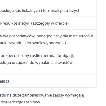
bsługa kas fiskalnych i terminali płatniczych
akresu kosmetyki (szczegóły w ofercie)
 dla pracodawców, pedagogiczny dla instruktorów
nauki zawodu, kierownik wypoczynku
rodków ochrony roślin metodą fumigacji,
bsługa urządzeń do wypalania chwastów i
erenów zielonych, transport zwierząt
lista
ględu na duże zainteresowanie zapisy wymagają
ormularz zgłoszeniowy.