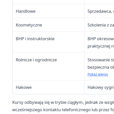
Handlowe
Sprzedawca, o
Kosmetyczne
Szkolenia z z
BHP i instruktorskie
BHP okresowe
praktycznej 
Rolnicze i ogrodnicze
Stosowanie ś
bezpieczna o
konserwacji t
Pokaż więcej
Hakowe
Hakowy sygna
Kursy odbywają się w trybie ciągłym, jednak ze wz
wcześniejszego kontaktu telefonicznego lub przez f