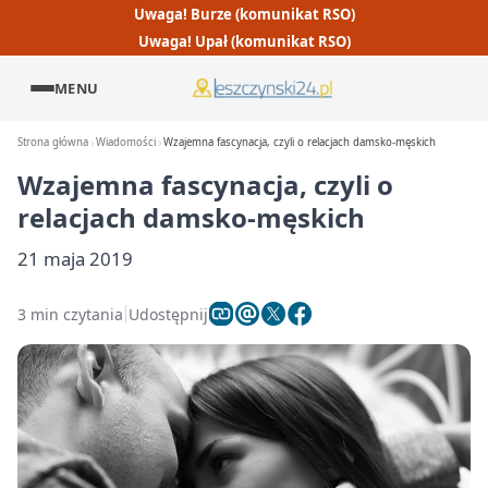
Uwaga! Burze (komunikat RSO)
Uwaga! Upał (komunikat RSO)
MENU
Strona główna
Wiadomości
Wzajemna fascynacja, czyli o relacjach damsko-męskich
Wzajemna fascynacja, czyli o
relacjach damsko-męskich
21 maja 2019
3 min czytania
Udostępnij