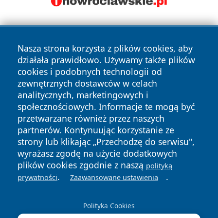
Nasza strona korzysta z plików cookies, aby
działała prawidłowo. Używamy także plików
cookies i podobnych technologii od
zewnętrznych dostawców w celach
Copyright © 2026 leszczynski24.pl Wszystkie prawa
analitycznych, marketingowych i
zastrzeżone.
społecznościowych. Informacje te mogą być
przetwarzane również przez naszych
partnerów. Kontynuując korzystanie ze
Polityka
Polityka
News
Autorzy
strony lub klikając „Przechodzę do serwisu",
Prywatności
Cookies
wyrażasz zgodę na użycie dodatkowych
plików cookies zgodnie z naszą
polityką
.
.
prywatności
Zaawansowane ustawienia
Polityka Cookies