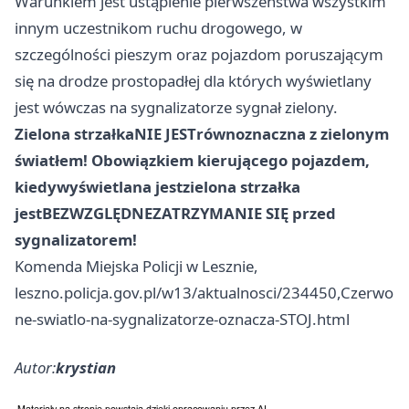
Warunkiem jest ustąpienie pierwszeństwa wszystkim
innym uczestnikom ruchu drogowego, w
szczególności pieszym oraz pojazdom poruszającym
się na drodze prostopadłej dla których wyświetlany
jest wówczas na sygnalizatorze sygnał zielony.
Zielona strzałka
NIE JEST
równoznaczna z zielonym
światłem! Obowiązkiem kierującego pojazdem,
kiedy
wyświetlana jest
zielona strzałka
jest
BEZWZGLĘDNE
ZATRZYMANIE SIĘ przed
sygnalizatorem!
Komenda Miejska Policji w Lesznie,
leszno.policja.gov.pl/w13/aktualnosci/234450,Czerwo
ne-swiatlo-na-sygnalizatorze-oznacza-STOJ.html
Autor:
krystian