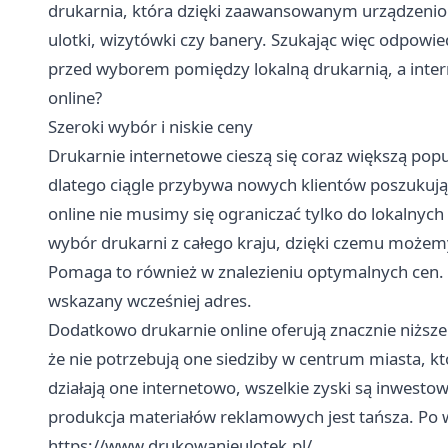
drukarnia, która dzięki zaawansowanym urządzeniom
ulotki, wizytówki czy banery. Szukając więc odpowied
przed wyborem pomiędzy lokalną drukarnią, a inte
online?
Szeroki wybór i niskie ceny
Drukarnie internetowe cieszą się coraz większą popu
dlatego ciągle przybywa nowych klientów poszukuj
online nie musimy się ograniczać tylko do lokalnych
wybór drukarni z całego kraju, dzięki czemu możem
Pomaga to również w znalezieniu optymalnych cen. 
wskazany wcześniej adres.
Dodatkowo drukarnie online oferują znacznie niższe
że nie potrzebują one siedziby w centrum miasta, k
działają one internetowo, wszelkie zyski są inwest
produkcja materiałów reklamowych jest tańsza. Po w
https://www.drukowanieulotek.pl/