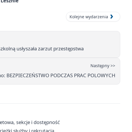
 Lesznie
Kolejne wydarzenia
 szkolną usłyszała zarzut przestępstwa
Następny >>
szno: BEZPIECZEŃSTWO PODCZAS PRAC POLOWYCH
letowa, sekcje i dostępność
eżki służby i rekrutacja