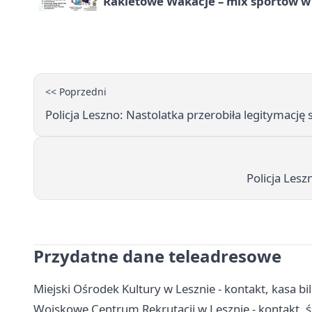
Rakietowe Wakacje – mix sportów w
<< Poprzedni
Policja Leszno: Nastolatka przerobiła legitymację
Policja Le
Przydatne dane teleadresowe
Miejski Ośrodek Kultury w Lesznie - kontakt, kasa bi
Wojskowe Centrum Rekrutacji w Lesznie - kontakt, ści