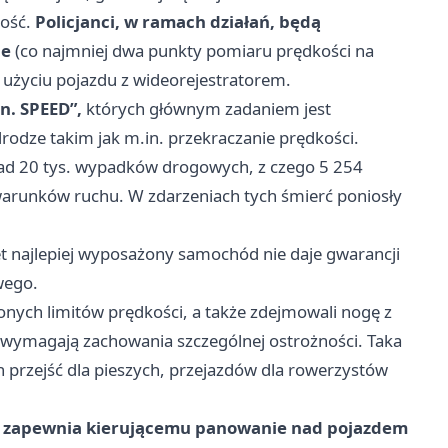
kość.
Policjanci, w ramach działań, będą
ie
(co najmniej dwa punkty pomiaru prędkości na
 użyciu pojazdu z wideorejestratorem.
n. SPEED”,
których głównym zadaniem jest
odze takim jak m.in. przekraczanie prędkości.
ad 20 tys. wypadków drogowych, z czego 5 254
warunków ruchu. W zdarzeniach tych śmierć poniosły
t najlepiej wyposażony samochód nie daje gwarancji
wego.
onych limitów prędkości, a także zdejmowali nogę z
k wymagają zachowania szczególnej ostrożności. Taka
 przejść dla pieszych, przejazdów dla rowerzystów
ra zapewnia kierującemu panowanie nad pojazdem