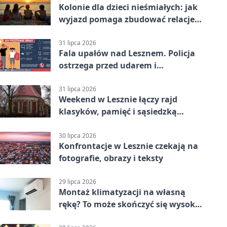
Kolonie dla dzieci nieśmiałych: jak
wyjazd pomaga zbudować relacje z
rówieśnikami
31 lipca 2026
Fala upałów nad Lesznem. Policja
ostrzega przed udarem i
przegrzaniem
31 lipca 2026
Weekend w Lesznie łączy rajd
klasyków, pamięć i sąsiedzką
zabawę
30 lipca 2026
Konfrontacje w Lesznie czekają na
fotografie, obrazy i teksty
29 lipca 2026
Montaż klimatyzacji na własną
rękę? To może skończyć się wysoką
karą