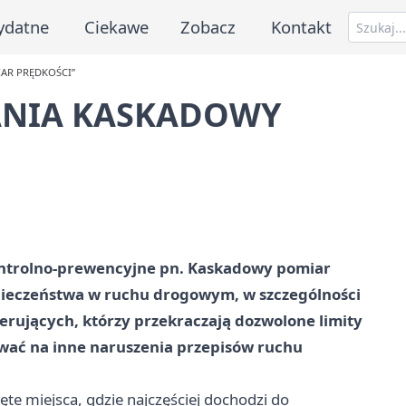
ydatne
Ciekawe
Zobacz
Kontakt
IAR PRĘDKOŚCI”
AŁANIA KASKADOWY
kontrolno-prewencyjne pn. Kaskadowy pomiar
zpieczeństwa w ruchu drogowym, w szczególności
rujących, którzy przekraczają dozwolone limity
wać na inne naruszenia przepisów ruchu
e miejsca, gdzie najczęściej dochodzi do