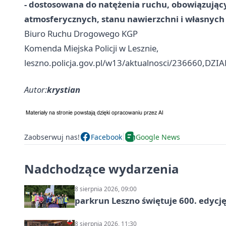
- dostosowana do natężenia ruchu, obowiązując
atmosferycznych, stanu nawierzchni i własnych 
Biuro Ruchu Drogowego KGP
Komenda Miejska Policji w Lesznie,
leszno.policja.gov.pl/w13/aktualnosci/236660,
Autor:
krystian
Zaobserwuj nas!
Facebook
Google News
Nadchodzące wydarzenia
8 sierpnia 2026, 09:00
parkrun Leszno świętuje 600. edycj
8 sierpnia 2026, 11:30