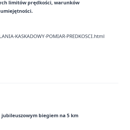
ych limitów prędkości, warunków
umiejętności.
DZIALANIA-KASKADOWY-POMIAR-PREDKOSCI.html
ę jubileuszowym biegiem na 5 km