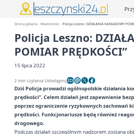
Prz
Strona główna
Wiadomości
Policja Leszno: DZIAŁANIA KASKADOWY POM
Policja Leszno: DZI
POMIAR PRĘDKOŚCI”
15 lipca 2022
2 min czytania
Udostępnij
Dziś Policja prowadzi ogólnopolskie działania 
prędkości”. Celem działań jest zapewnienie be
poprzez ograniczenie ryzykownych zachowań kie
prędkości. Funkcjonariusze będą również reago
drogowego.
Podczas działań szczególnym nadzorem zostaną objęt