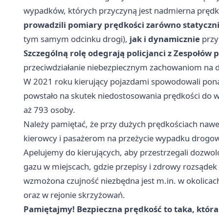
wypadków, których przyczyną jest nadmierna pręd
prowadzili pomiary prędkości zarówno statyczn
tym samym odcinku drogi),
jak i dynamicznie
przy
Szczególną rolę odegrają policjanci z Zespołów p
przeciwdziałanie niebezpiecznym zachowaniom na dr
W 2021 roku kierujący pojazdami spowodowali pon
powstało na skutek niedostosowania prędkości do 
aż 793 osoby.
Należy pamiętać, że przy dużych prędkościach nawe
kierowcy i pasażerom na przeżycie wypadku drogo
Apelujemy do kierujących, aby przestrzegali dozwol
gazu w miejscach, gdzie przepisy i zdrowy rozsąde
wzmożona czujność niezbędna jest m.in. w okolicach
oraz w rejonie skrzyżowań.
Pamiętajmy! Bezpieczna prędkość to taka, któ