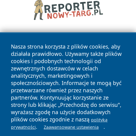
Nasza strona korzysta z plików cookies, aby
działała prawidłowo. Używamy także plików
cookies i podobnych technologii od
zewnętrznych dostawców w celach
Copyright © 2026 leszczynski24.pl Wszystkie prawa
analitycznych, marketingowych i
zastrzeżone.
społecznościowych. Informacje te mogą być
przetwarzane również przez naszych
partnerów. Kontynuując korzystanie ze
Polityka
Polityka
News
Autorzy
strony lub klikając „Przechodzę do serwisu",
Prywatności
Cookies
wyrażasz zgodę na użycie dodatkowych
plików cookies zgodnie z naszą
polityką
.
.
prywatności
Zaawansowane ustawienia