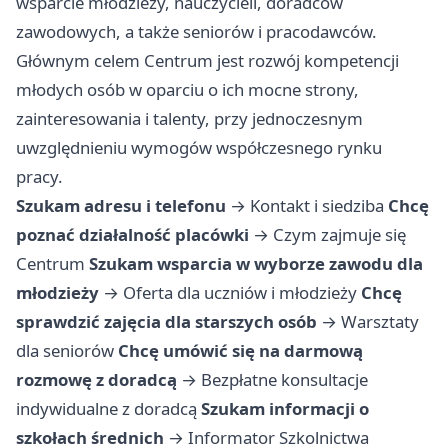
wsparcie młodzieży, nauczycieli, doradców
zawodowych, a także seniorów i pracodawców.
Głównym celem Centrum jest rozwój kompetencji
młodych osób w oparciu o ich mocne strony,
zainteresowania i talenty, przy jednoczesnym
uwzględnieniu wymogów współczesnego rynku
pracy.
Szukam adresu i telefonu
→
Kontakt i siedziba
Chcę
poznać działalność placówki
→
Czym zajmuje się
Centrum
Szukam wsparcia w wyborze zawodu dla
młodzieży
→
Oferta dla uczniów i młodzieży
Chcę
sprawdzić zajęcia dla starszych osób
→
Warsztaty
dla seniorów
Chcę umówić się na darmową
rozmowę z doradcą
→
Bezpłatne konsultacje
indywidualne z doradcą
Szukam informacji o
szkołach średnich
→
Informator Szkolnictwa