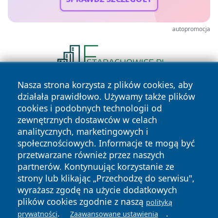
autopromocja
Nasza strona korzysta z plików cookies, aby
działała prawidłowo. Używamy także plików
cookies i podobnych technologii od
zewnętrznych dostawców w celach
analitycznych, marketingowych i
społecznościowych. Informacje te mogą być
Copyright © 2026 leszczynski24.pl Wszystkie prawa
przetwarzane również przez naszych
zastrzeżone.
partnerów. Kontynuując korzystanie ze
strony lub klikając „Przechodzę do serwisu",
wyrażasz zgodę na użycie dodatkowych
Polityka
Polityka
News
Autorzy
plików cookies zgodnie z naszą
polityką
Prywatności
Cookies
.
.
prywatności
Zaawansowane ustawienia