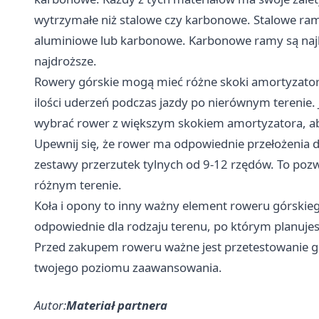
wytrzymałe niż stalowe czy karbonowe. Stalowe ramy s
aluminiowe lub karbonowe. Karbonowe ramy są najlże
najdroższe.
Rowery górskie mogą mieć różne skoki amortyzatoró
ilości uderzeń podczas jazdy po nierównym terenie. Je
wybrać rower z większym skokiem amortyzatora, ab
Upewnij się, że rower ma odpowiednie przełożenia d
zestawy przerzutek tylnych od 9-12 rzędów. To pozw
różnym terenie.
Koła i opony to inny ważny element roweru górskiego
odpowiednie dla rodzaju terenu, po którym planujesz
Przed zakupem roweru ważne jest przetestowanie go,
twojego poziomu zaawansowania.
Autor:
Materiał partnera