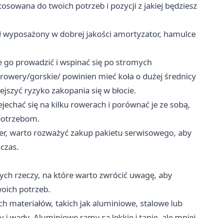
owana do twoich potrzeb i pozycji z jakiej będziesz
ył wyposażony w dobrej jakości amortyzator, hamulce
e go prowadzić i wspinać się po stromych
/rowery/gorskie/
powinien mieć koła o dużej średnicy
ejszyć ryzyko zakopania się w błocie.
echać się na kilku rowerach i porównać je ze sobą,
 potrzebom.
er, warto rozważyć zakup pakietu serwisowego, aby
czas.
żnych rzeczy, na które warto zwrócić uwagę, aby
oich potrzeb.
materiałów, takich jak aluminiowe, stalowe lub
i wady. Aluminiowe ramy są lekkie i tanie, ale mniej