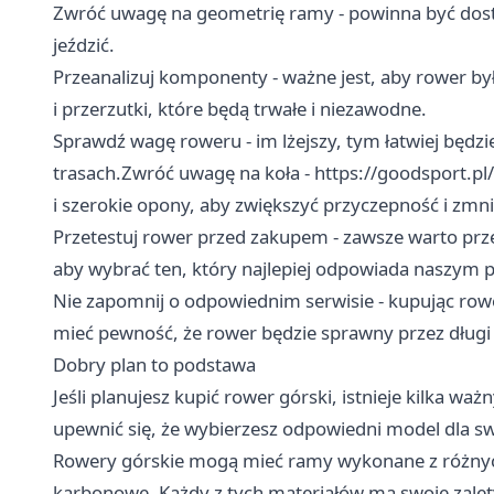
Zwróć uwagę na geometrię ramy - powinna być dostos
jeździć.
Przeanalizuj komponenty - ważne jest, aby rower b
i przerzutki, które będą trwałe i niezawodne.
Sprawdź wagę roweru - im lżejszy, tym łatwiej będzi
trasach.Zwróć uwagę na koła -
https://goodsport.pl
i szerokie opony, aby zwiększyć przyczepność i zmni
Przetestuj rower przed zakupem - zawsze warto przej
aby wybrać ten, który najlepiej odpowiada naszym
Nie zapomnij o odpowiednim serwisie - kupując row
mieć pewność, że rower będzie sprawny przez długi 
Dobry plan to podstawa
Jeśli planujesz kupić rower górski, istnieje kilka wa
upewnić się, że wybierzesz odpowiedni model dla sw
Rowery górskie mogą mieć ramy wykonane z różnych 
karbonowe. Każdy z tych materiałów ma swoje zalety 