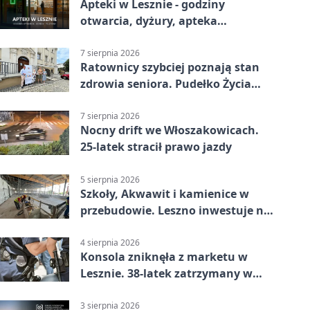
Apteki w Lesznie - godziny
otwarcia, dyżury, apteka
całodobowa
7 sierpnia 2026
Ratownicy szybciej poznają stan
zdrowia seniora. Pudełko Życia
trafi do Leszna
7 sierpnia 2026
Nocny drift we Włoszakowicach.
25-latek stracił prawo jazdy
5 sierpnia 2026
Szkoły, Akwawit i kamienice w
przebudowie. Leszno inwestuje na
lata
4 sierpnia 2026
Konsola zniknęła z marketu w
Lesznie. 38-latek zatrzymany w
domu
3 sierpnia 2026