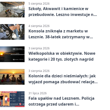
5 sierpnia 2026
Szkoły, Akwawit i kamienice w
przebudowie. Leszno inwestuje na
lata
4 sierpnia 2026
Konsola zniknęła z marketu w
Lesznie. 38-latek zatrzymany w
domu
3 sierpnia 2026
Wielkopolska w obiektywie. Nowe
kategorie i 20 tys. złotych nagród
3 sierpnia 2026
Kolonie dla dzieci nieśmiałych: jak
wyjazd pomaga zbudować relacje z
rówieśnikami
31 lipca 2026
Fala upałów nad Lesznem. Policja
ostrzega przed udarem i
przegrzaniem