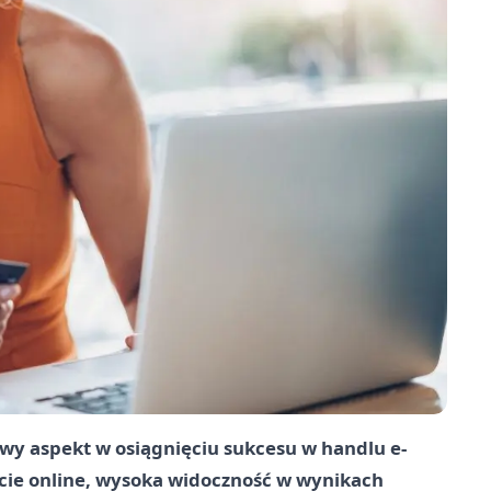
wy aspekt w osiągnięciu sukcesu w handlu e-
ie online, wysoka widoczność w wynikach