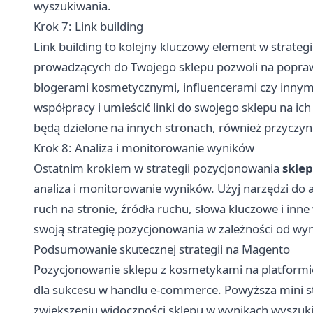
wyszukiwania.
Krok 7: Link building
Link building to kolejny kluczowy element w strate
prowadzących do Twojego sklepu pozwoli na poprawę
blogerami kosmetycznymi, influencerami czy innymi
współpracy i umieścić linki do swojego sklepu na ic
będą dzielone na innych stronach, również przyczyni
Krok 8: Analiza i monitorowanie wyników
Ostatnim krokiem w strategii pozycjonowania
skle
analiza i monitorowanie wyników. Użyj narzędzi do an
ruch na stronie, źródła ruchu, słowa kluczowe i inne
swoją strategię pozycjonowania w zależności od wy
Podsumowanie skutecznej strategii na Magento
Pozycjonowanie sklepu z kosmetykami na platformi
dla sukcesu w handlu e-commerce. Powyższa mini s
zwiększeniu widoczności sklepu w wynikach wyszukiw