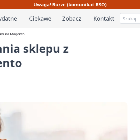
Uwaga! Burze (komunikat RSO)
ydatne
Ciekawe
Zobacz
Kontakt
ami na Magento
nia sklepu z
ento