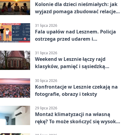
Kolonie dla dzieci nieśmiałych: jak
wyjazd pomaga zbudować relacje z
rówieśnikami
31 lipca 2026
Fala upałów nad Lesznem. Policja
ostrzega przed udarem i
przegrzaniem
31 lipca 2026
Weekend w Lesznie łączy rajd
klasyków, pamięć i sąsiedzką
zabawę
30 lipca 2026
Konfrontacje w Lesznie czekają na
fotografie, obrazy i teksty
29 lipca 2026
Montaż klimatyzacji na własną
rękę? To może skończyć się wysoką
karą