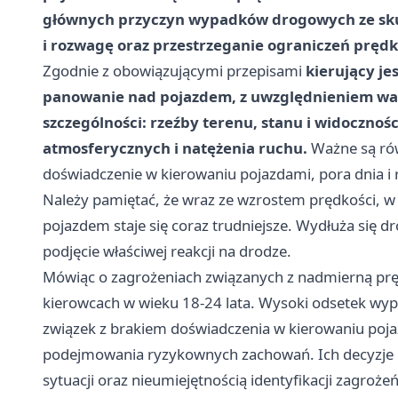
głównych przyczyn wypadków drogowych ze skut
i rozwagę oraz przestrzeganie ograniczeń prędk
Zgodnie z obowiązującymi przepisami
kierujący je
panowanie nad pojazdem, z uwzględnieniem war
szczególności: rzeźby terenu, stanu i widocznoś
atmosferycznych i natężenia ruchu.
Ważne są równ
doświadczenie w kierowaniu pojazdami, pora dnia i r
Należy pamiętać, że wraz ze wzrostem prędkości, w
pojazdem staje się coraz trudniejsze. Wydłuża się d
podjęcie właściwej reakcji na drodze.
Mówiąc o zagrożeniach związanych z nadmierną prę
kierowcach w wieku 18-24 lata. Wysoki odsetek w
związek z brakiem doświadczenia w kierowaniu pojaz
podejmowania ryzykownych zachowań. Ich decyzje 
sytuacji oraz nieumiejętnością identyfikacji zagrożeń