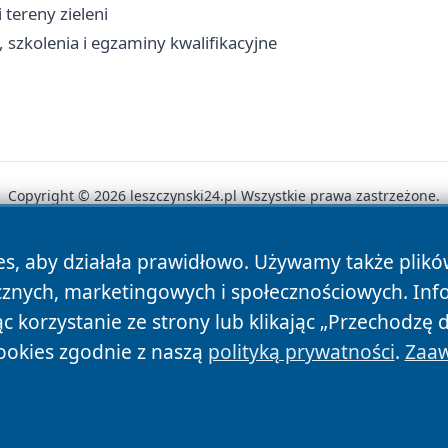
 tereny zieleni
szkolenia i egzaminy kwalifikacyjne
Copyright © 2026 leszczynski24.pl Wszystkie prawa zastrzeżone.
es, aby działała prawidłowo. Używamy także plik
News
Autorzy
Polityka Prywatności
Polityka Cookie
cznych, marketingowych i społecznościowych. Inf
 korzystanie ze strony lub klikając „Przechodzę 
ookies zgodnie z naszą
polityką prywatności
.
Zaaw