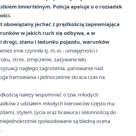
kiem śmiertelnym. Policja apeluje o o rozsadek
ości.
st obowiązany jechać z prędkością zapewniająca
unków w jakich ruch się odbywa, a w
ci drogi, stanu i ładunku pojazdu, warunków
ież inne czynniki tj. m.in.: umiejętności i
oku, stres, zmęczenie, zażywane leki.
 sytuacji nagłego zagrożenia, panowanie nad
roga hamowania i jednocześnie skraca czas na
dkością należy wspomnieć o tzw. młodych
ypadków z udziałem młodych kierowców często ma
dami, stylem życia oraz brawura i skłonnością do
niejednokrotnie spowodowane są bledną ocena
.