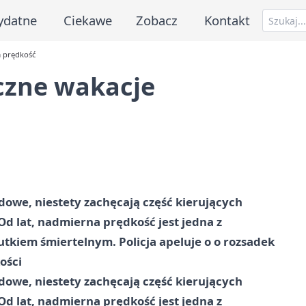
ydatne
Ciekawe
Zobacz
Kontakt
a prędkość
eczne wakacje
owe, niestety zachęcają część kierujących
Od lat, nadmierna prędkość jest jedna z
kiem śmiertelnym. Policja apeluje o o rozsadek
ości
owe, niestety zachęcają część kierujących
Od lat, nadmierna prędkość jest jedna z