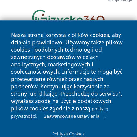
Nasza strona korzysta z plików cookies, aby
działała prawidłowo. Używamy także plików
cookies i podobnych technologii od
zewnętrznych dostawców w celach
analitycznych, marketingowych i
społecznościowych. Informacje te mogą być
Copyright © 2026 leszczynski24.pl Wszystkie prawa
przetwarzane również przez naszych
zastrzeżone.
partnerów. Kontynuując korzystanie ze
strony lub klikając „Przechodzę do serwisu",
wyrażasz zgodę na użycie dodatkowych
Polityka
Polityka
News
Autorzy
plików cookies zgodnie z naszą
polityką
Prywatności
Cookies
.
.
prywatności
Zaawansowane ustawienia
Polityka Cookies