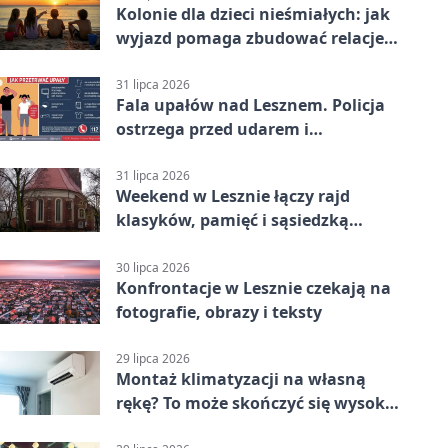
Kolonie dla dzieci nieśmiałych: jak
wyjazd pomaga zbudować relacje z
rówieśnikami
31 lipca 2026
Fala upałów nad Lesznem. Policja
ostrzega przed udarem i
przegrzaniem
31 lipca 2026
Weekend w Lesznie łączy rajd
klasyków, pamięć i sąsiedzką
zabawę
30 lipca 2026
Konfrontacje w Lesznie czekają na
fotografie, obrazy i teksty
29 lipca 2026
Montaż klimatyzacji na własną
rękę? To może skończyć się wysoką
karą