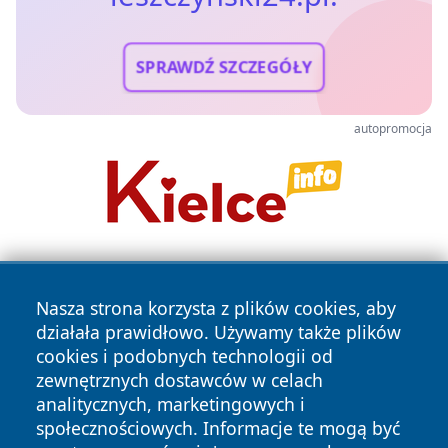
SPRAWDŹ SZCZEGÓŁY
autopromocja
Nasza strona korzysta z plików cookies, aby
działała prawidłowo. Używamy także plików
cookies i podobnych technologii od
zewnętrznych dostawców w celach
Copyright © 2026 leszczynski24.pl Wszystkie prawa
analitycznych, marketingowych i
zastrzeżone.
społecznościowych. Informacje te mogą być