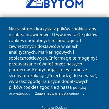
Nasza strona korzysta z plików cookies, aby
działała prawidłowo. Używamy także plików
cookies i podobnych technologii od
zewnętrznych dostawców w celach
Copyright © 2026 leszczynski24.pl Wszystkie prawa
analitycznych, marketingowych i
zastrzeżone.
społecznościowych. Informacje te mogą być
przetwarzane również przez naszych
partnerów. Kontynuując korzystanie ze
Polityka
Polityka
News
Autorzy
strony lub klikając „Przechodzę do serwisu",
Prywatności
Cookies
wyrażasz zgodę na użycie dodatkowych
plików cookies zgodnie z naszą
polityką
.
.
prywatności
Zaawansowane ustawienia
Polityka Cookies