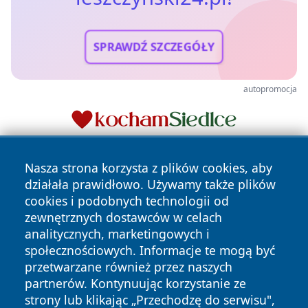
SPRAWDŹ SZCZEGÓŁY
autopromocja
Nasza strona korzysta z plików cookies, aby
działała prawidłowo. Używamy także plików
cookies i podobnych technologii od
zewnętrznych dostawców w celach
analitycznych, marketingowych i
Copyright © 2026 leszczynski24.pl Wszystkie prawa
społecznościowych. Informacje te mogą być
zastrzeżone.
przetwarzane również przez naszych
partnerów. Kontynuując korzystanie ze
strony lub klikając „Przechodzę do serwisu",
Polityka
Polityka