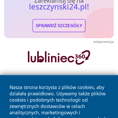
Zareklamuj się na
leszczynski24.pl!
SPRAWDŹ SZCZEGÓŁY
autopromocja
Nasza strona korzysta z plików cookies, aby
działała prawidłowo. Używamy także plików
cookies i podobnych technologii od
zewnętrznych dostawców w celach
Copyright © 2026 leszczynski24.pl Wszystkie prawa
analitycznych, marketingowych i
zastrzeżone.