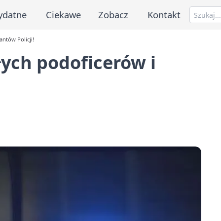
ydatne
Ciekawe
Zobacz
Kontakt
antów Policji!
łych podoficerów i