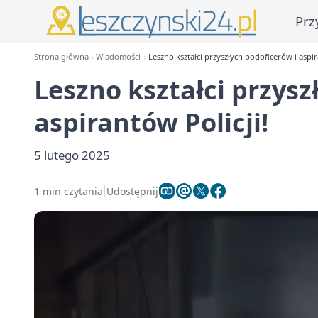
Prz
Strona główna
Wiadomości
Leszno kształci przyszłych podoficerów i aspir
Leszno kształci przysz
aspirantów Policji!
5 lutego 2025
1 min czytania
Udostępnij