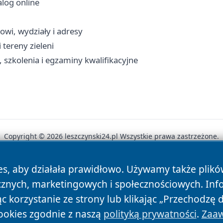
alog online
owi, wydziały i adresy
 tereny zieleni
szkolenia i egzaminy kwalifikacyjne
Copyright © 2026 leszczynski24.pl Wszystkie prawa zastrzeżone.
es, aby działała prawidłowo. Używamy także plik
News
Autorzy
Polityka Prywatności
Polityka Cookie
cznych, marketingowych i społecznościowych. Inf
 korzystanie ze strony lub klikając „Przechodzę 
ookies zgodnie z naszą
polityką prywatności
.
Zaaw