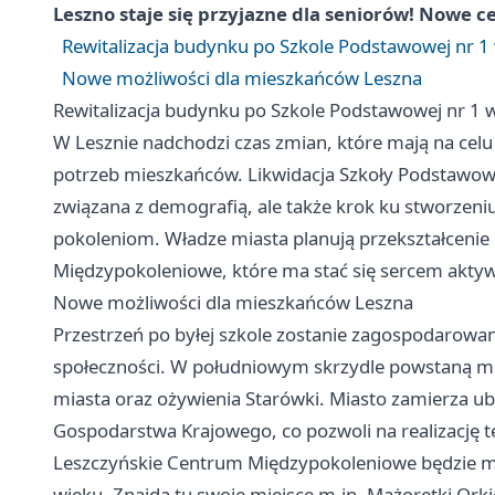
Leszno
staje się przyjazne dla seniorów! Nowe 
Rewitalizacja budynku po Szkole Podstawowej nr 1
Nowe możliwości dla mieszkańców Leszna
Rewitalizacja budynku po Szkole Podstawowej nr 1 
W Lesznie nadchodzi czas zmian, które mają na celu
potrzeb mieszkańców. Likwidacja Szkoły Podstawowej 
związana z demografią, ale także krok ku stworzeni
pokoleniom. Władze miasta planują przekształceni
Międzypokoleniowe, które ma stać się sercem aktywn
Nowe możliwości dla mieszkańców Leszna
Przestrzeń po byłej szkole zostanie zagospodarowa
społeczności. W południowym skrzydle powstaną mies
miasta oraz ożywienia Starówki. Miasto zamierza ub
Gospodarstwa Krajowego, co pozwoli na realizację 
Leszczyńskie Centrum Międzypokoleniowe będzie mi
wieku. Znajdą tu swoje miejsce m.in. Mażoretki Ork