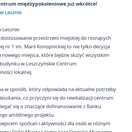
centrum międzypokoleniowe już wkrótce!
 w Lesznie
w Lesznie
 dostosowanie przestrzeni miejskiej do rosnących
nr 1 im. Marii Konopnickiej to nie tylko decyzja
u nowego miejsca, które będzie służyć wszystkim
e budynku w Leszczyńskie Centrum
ości lokalnej.
na w sposób, który odpowiada na aktualne potrzeby
zkania, co przyczyni się do rewitalizacji centrum
iegać się o znaczące dofinansowanie z Banku
tego ambitnego projektu.
ejscem spotkań i aktywności dla osób w różnym
iestry Dętej Miasta Leszna oraz Ognisko Muzyczne