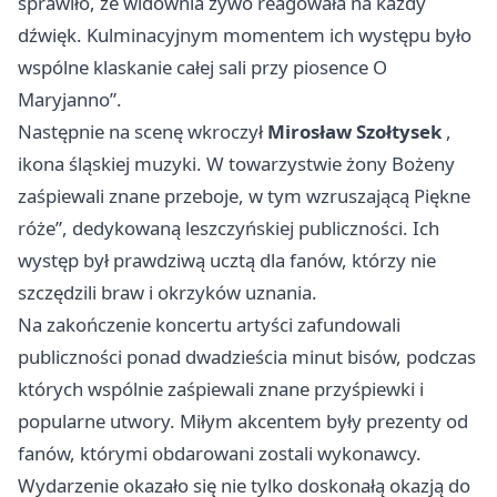
sprawiło, że widownia żywo reagowała na każdy
dźwięk. Kulminacyjnym momentem ich występu było
wspólne klaskanie całej sali przy piosence O
Maryjanno”.
Następnie na scenę wkroczył
Mirosław Szołtysek
,
ikona śląskiej muzyki. W towarzystwie żony Bożeny
zaśpiewali znane przeboje, w tym wzruszającą Piękne
róże”, dedykowaną leszczyńskiej publiczności. Ich
występ był prawdziwą ucztą dla fanów, którzy nie
szczędzili braw i okrzyków uznania.
Na zakończenie koncertu artyści zafundowali
publiczności ponad dwadzieścia minut bisów, podczas
których wspólnie zaśpiewali znane przyśpiewki i
popularne utwory. Miłym akcentem były prezenty od
fanów, którymi obdarowani zostali wykonawcy.
Wydarzenie okazało się nie tylko doskonałą okazją do