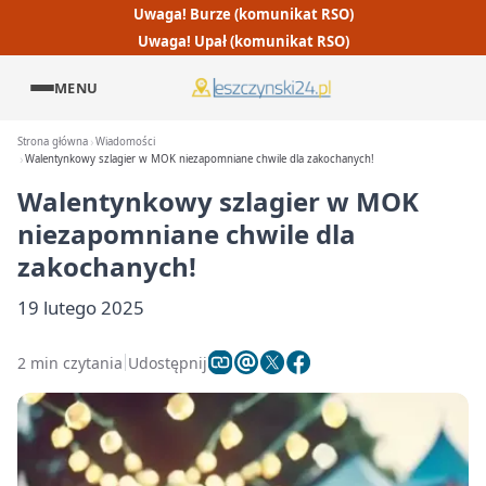
Uwaga! Burze (komunikat RSO)
Uwaga! Upał (komunikat RSO)
MENU
Strona główna
Wiadomości
Walentynkowy szlagier w MOK niezapomniane chwile dla zakochanych!
Walentynkowy szlagier w MOK
niezapomniane chwile dla
zakochanych!
19 lutego 2025
2 min czytania
Udostępnij