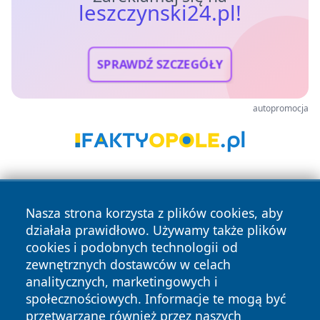
leszczynski24.pl!
SPRAWDŹ SZCZEGÓŁY
autopromocja
Nasza strona korzysta z plików cookies, aby
działała prawidłowo. Używamy także plików
cookies i podobnych technologii od
zewnętrznych dostawców w celach
Copyright © 2026 leszczynski24.pl Wszystkie prawa
analitycznych, marketingowych i
zastrzeżone.
społecznościowych. Informacje te mogą być
przetwarzane również przez naszych