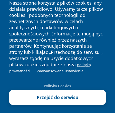
Nasza strona korzysta z plików cookies, aby
działała prawidłowo. Używamy także plików
cookies i podobnych technologii od
zewnętrznych dostawców w celach
analitycznych, marketingowych i
Copyright © 2026 leszczynski24.pl Wszystkie prawa
społecznościowych. Informacje te mogą być
zastrzeżone.
przetwarzane również przez naszych
partnerów. Kontynuując korzystanie ze
strony lub klikając „Przechodzę do serwisu",
Polityka
Polityka
News
Autorzy
wyrażasz zgodę na użycie dodatkowych
Prywatności
Cookies
plików cookies zgodnie z naszą
polityką
.
.
prywatności
Zaawansowane ustawienia
Polityka Cookies
Przejdź do serwisu