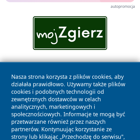
autopromocja
Nasza strona korzysta z plików cookies, aby
działała prawidłowo. Używamy także plików
cookies i podobnych technologii od
zewnętrznych dostawców w celach
Copyright © 2026 leszczynski24.pl Wszystkie prawa
analitycznych, marketingowych i
zastrzeżone.
społecznościowych. Informacje te mogą być
przetwarzane również przez naszych
partnerów. Kontynuując korzystanie ze
Polityka
Polityka
News
Autorzy
strony lub klikając „Przechodzę do serwisu",
Prywatności
Cookies