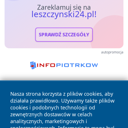
Zareklamuj się na
leszczynski24.pl!
SPRAWDŹ SZCZEGÓŁY
autopromocja
Nasza strona korzysta z plików cookies, aby
działała prawidłowo. Używamy także plików
cookies i podobnych technologii od
zewnętrznych dostawców w celach
Copyright © 2026 leszczynski24.pl Wszystkie prawa
analitycznych, marketingowych i
zastrzeżone.