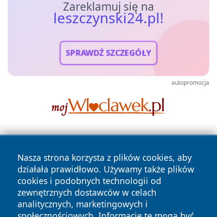
Zareklamuj się na
leszczynski24.pl!
SPRAWDŹ SZCZEGÓŁY
autopromocja
Nasza strona korzysta z plików cookies, aby
działała prawidłowo. Używamy także plików
cookies i podobnych technologii od
zewnętrznych dostawców w celach
Copyright © 2026 leszczynski24.pl Wszystkie prawa
analitycznych, marketingowych i
zastrzeżone.
społecznościowych. Informacje te mogą być