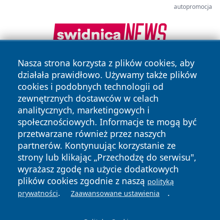
autopromocja
Nasza strona korzysta z plików cookies, aby
działała prawidłowo. Używamy także plików
cookies i podobnych technologii od
zewnętrznych dostawców w celach
analitycznych, marketingowych i
społecznościowych. Informacje te mogą być
Copyright © 2026 leszczynski24.pl Wszystkie prawa
przetwarzane również przez naszych
zastrzeżone.
partnerów. Kontynuując korzystanie ze
strony lub klikając „Przechodzę do serwisu",
wyrażasz zgodę na użycie dodatkowych
Polityka
Polityka
News
Autorzy
plików cookies zgodnie z naszą
polityką
Prywatności
Cookies
.
.
prywatności
Zaawansowane ustawienia