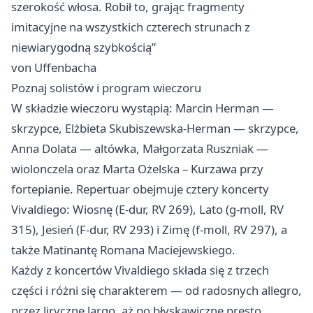
szerokość włosa. Robił to, grając fragmenty
imitacyjne na wszystkich czterech strunach z
niewiarygodną szybkością”
von Uffenbacha
Poznaj solistów i program wieczoru
W składzie wieczoru wystąpią: Marcin Herman —
skrzypce, Elżbieta Skubiszewska‑Herman — skrzypce,
Anna Dolata — altówka, Małgorzata Ruszniak —
wiolonczela oraz Marta Ożelska – Kurzawa przy
fortepianie. Repertuar obejmuje cztery koncerty
Vivaldiego: Wiosnę (E‑dur, RV 269), Lato (g‑moll, RV
315), Jesień (F‑dur, RV 293) i Zimę (f‑moll, RV 297), a
także Matinantę Romana Maciejewskiego.
Każdy z koncertów Vivaldiego składa się z trzech
części i różni się charakterem — od radosnych allegro,
przez liryczne largo, aż po błyskawiczne presto.