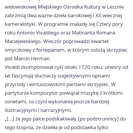
widowiskowej Miejskiego Ośrodka Kultury w Lesznie
zabrzmią dwa ważne dzieła barokowej i XX‑wiecznej
kameralistyki. W programie znalazły się Cztery pory
roku Antonio Vivaldiego oraz Matinanta Romana
Maciejewskiego. Wieczór poprowadzi kwartet
smyczkowy z fortepianem, w którym solistą skrzypiec
jest Marcin Herman.
Vivaldi skomponował cykl około 1720 roku; utwory od
lat fascynują słuchaczy sugestywnymi opisami
przyrody i wirtuozowskimi partiami skrzypiec. W
partyturze kompozytor powiązał muzykę z krótkimi
sonetami, co czyni wykonania jeszcze bardziej
ilustracyjnymi i narracyjnymi.
„[…] że jego palce podskakiwały [po podstrunnicy] do
tego stopnia, że dzieliła je od podstawka tylko