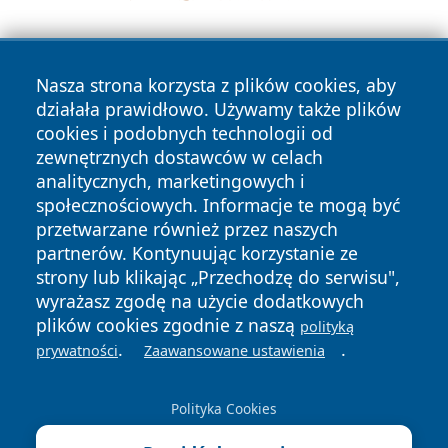
Nasza strona korzysta z plików cookies, aby
działała prawidłowo. Używamy także plików
cookies i podobnych technologii od
zewnętrznych dostawców w celach
Copyright © 2026 leszczynski24.pl Wszystkie prawa
analitycznych, marketingowych i
zastrzeżone.
społecznościowych. Informacje te mogą być
przetwarzane również przez naszych
partnerów. Kontynuując korzystanie ze
Polityka
Polityka
News
Autorzy
strony lub klikając „Przechodzę do serwisu",
Prywatności
Cookies
wyrażasz zgodę na użycie dodatkowych
plików cookies zgodnie z naszą
polityką
.
.
prywatności
Zaawansowane ustawienia
Polityka Cookies