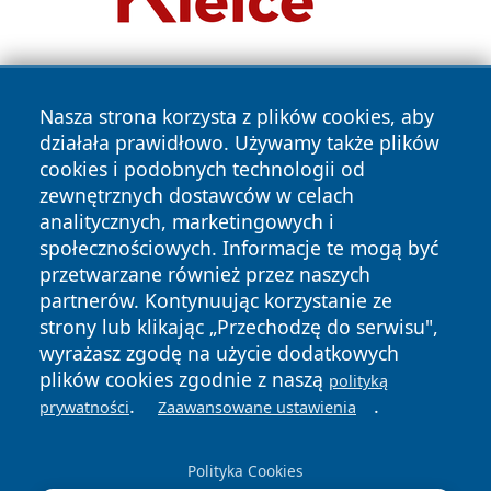
Nasza strona korzysta z plików cookies, aby
działała prawidłowo. Używamy także plików
cookies i podobnych technologii od
zewnętrznych dostawców w celach
Copyright © 2026 leszczynski24.pl Wszystkie prawa
analitycznych, marketingowych i
zastrzeżone.
społecznościowych. Informacje te mogą być
przetwarzane również przez naszych
partnerów. Kontynuując korzystanie ze
Polityka
Polityka
News
Autorzy
strony lub klikając „Przechodzę do serwisu",
Prywatności
Cookies
wyrażasz zgodę na użycie dodatkowych
plików cookies zgodnie z naszą
polityką
.
.
prywatności
Zaawansowane ustawienia
Polityka Cookies