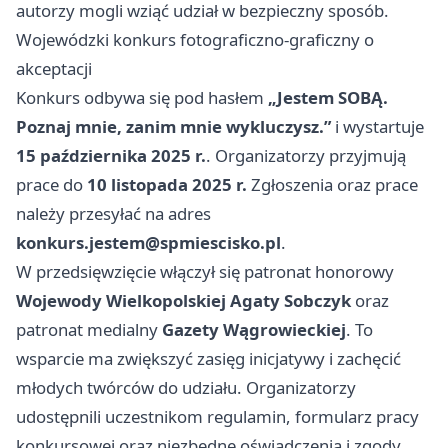
autorzy mogli wziąć udział w bezpieczny sposób.
Wojewódzki konkurs fotograficzno-graficzny o
akceptacji
Konkurs odbywa się pod hasłem
„Jestem SOBĄ.
Poznaj mnie, zanim mnie wykluczysz.”
i wystartuje
15 października 2025 r.
. Organizatorzy przyjmują
prace do
10 listopada 2025 r.
Zgłoszenia oraz prace
należy przesyłać na adres
konkurs.jestem@spmiescisko.pl
.
W przedsięwzięcie włączył się patronat honorowy
Wojewody Wielkopolskiej Agaty Sobczyk
oraz
patronat medialny
Gazety Wągrowieckiej
. To
wsparcie ma zwiększyć zasięg inicjatywy i zachęcić
młodych twórców do udziału. Organizatorzy
udostępnili uczestnikom regulamin, formularz pracy
konkursowej oraz niezbędne oświadczenia i zgody