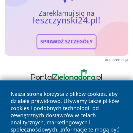
Zareklamuj się na
leszczynski24.pl!
SPRAWDŹ SZCZEGÓŁY
autopromocja
Nasza strona korzysta z plików cookies, aby
działała prawidłowo. Używamy także plików
cookies i podobnych technologii od
zewnętrznych dostawców w celach
analitycznych, marketingowych i
społecznościowych. Informacje te mogą być
Copyright © 2026 leszczynski24.pl Wszystkie prawa