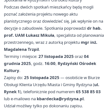
Podczas dwóch spotkań mieszkańcy będą mogli
poznać założenia projektu nowego aktu
planistycznego oraz dowiedzieć się, jak wpłynie on na
decyzje o zabudowie. Spotkania poprowadzi
dr hab.
prof. UAM Łukasz Mikuła
, specjalista od planowania
przestrzennego, wraz z autorką projektu
mgr inż.
Magdalena Trzpil
.
Terminy i miejsce:
27 listopada 2025
oraz
04
grudnia 2025
, godz.
16:00
,
Rydzyński Ośrodek
Kultury
.
Zapisy do:
25 listopada 2025
— osobiście w Biurze
Obsługi Klienta Urzędu Miasta i Gminy Rydzyna (
ul.
Rynek 1
), telefonicznie pod numerem
65 538 85 03
lub e‑mailowo na
kbardecka@rydzyna.pl
.
Udział możliwy tylko po dokonaniu zapisu.