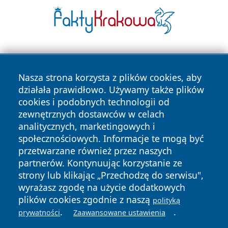
Nasza strona korzysta z plików cookies, aby
działała prawidłowo. Używamy także plików
cookies i podobnych technologii od
zewnętrznych dostawców w celach
Copyright © 2026 leszczynski24.pl Wszystkie prawa
analitycznych, marketingowych i
zastrzeżone.
społecznościowych. Informacje te mogą być
przetwarzane również przez naszych
partnerów. Kontynuując korzystanie ze
Polityka
Polityka
News
Autorzy
strony lub klikając „Przechodzę do serwisu",
Prywatności
Cookies
wyrażasz zgodę na użycie dodatkowych
plików cookies zgodnie z naszą
polityką
.
.
prywatności
Zaawansowane ustawienia