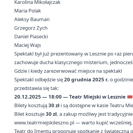
Karolina Mikołajczak
Maria Polak
Aleksy Bauman
Grzegorz Zych
Daniel Piasecki
Maciej Wajs
Spektakl był już prezentowany w Lesznie po raz pie
zachowuje ducha klasycznego misterium, jednocześn
Gdzie i kiedy zarezerwować miejsce na spektakl
Spektakl odbędzie się
20 grudnia 2025 r.
o godzini
przedstawia się tak:
20.12.2025 — 18:00 — Teatr Miejski w Lesznie
🎟️
Bilety kosztują
30 zł
i są dostępne w kasie Teatru Mie
Bilet kosztuje
30 zł
, a zakup możliwy jest tradycyjni
www.teatrmiejskileszno.pl — warto kupić wcześniej,
Teatr do Imentu proponuje spotkanie z świąteczną op