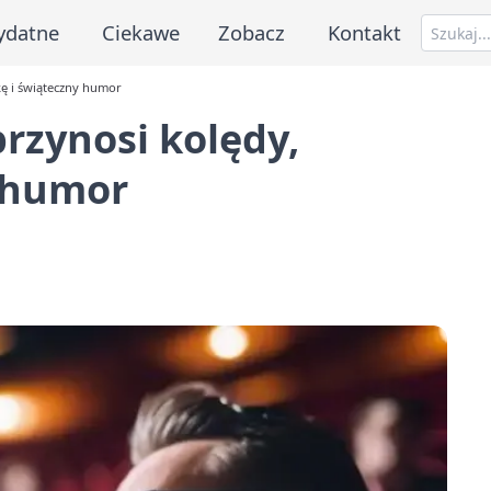
ydatne
Ciekawe
Zobacz
Kontakt
kę i świąteczny humor
przynosi kolędy,
y humor