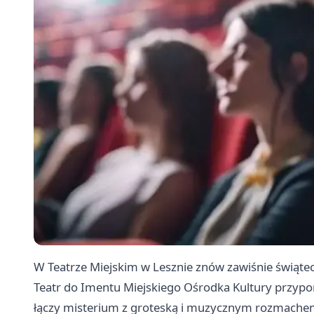
W Teatrze Miejskim w Lesznie znów zawiśnie świąte
Teatr do Imentu Miejskiego Ośrodka Kultury przypom
łączy misterium z groteską i muzycznym rozmache