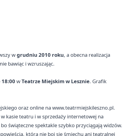
rwszy w
grudniu 2010 roku
, a obecna realizacja
ie bawiąc i wzruszając.
e
18:00
w
Teatrze Miejskim w Lesznie
. Grafik
jskiego oraz online na www.teatrmiejskileszno.pl.
e w kasie teatru i w sprzedaży internetowej na
 bo świąteczne spektakle szybko przyciągają widzów.
owieścią, która nie boi się śmiechu ani teatralnej