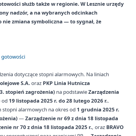
owości służb także w regionie. W Lesznie urzędy
żony nadzór, a na wybranych odcinkach
 nie zmiana symboliczna — to sygnał, że
j gotowości
zenia dotyczące stopni alarmowych. Na liniach
Kolejowe S.A.
oraz
PKP Linia Hutnicza
3. stopień zagrożenia)
na podstawie
Zarządzenia
e od
19 listopada 2025 r. do 28 lutego 2026 r.
.
h stopni alarmowych na okres od
1 grudnia 2025 r.
ożenia)
—
Zarządzenie nr 69 z dnia 18 listopada
enie nr 70 z dnia 18 listopada 2025 r.
, oraz
BRAVO
ury energetycznej poza granicami RP —
Zarządzenie