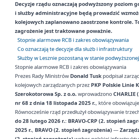
Decyzje rządu oznaczają podwyższony poziom got
i służby administracyjne będą prowadzić wzmo
kolejowych zaplanowano zaostrzone kontrole. To
zagrożenie jest traktowane poważnie.
Stopnie alarmowe RCB i zakres obowiązywania
Co oznaczają te decyzje dla służb i infrastruktury
Służby w Lesznie pozostaną w stanie podwyższone
Stopnie alarmowe RCB i zakres obowiązywania
Prezes Rady Ministrów
Donald Tusk
podpisał zarząd
kolejowych zarządzanych przez
PKP Polskie Linie 
Szerokotorowa Sp. z o.o.
wprowadzono
CHARLIE (
nr 68 z dnia 18 listopada 2025 r.
, które obowiązuj
Równocześnie rząd przedłużył obowiązywanie trzec
do 28 lutego 2026 r.
:
BRAVO-CRP (2. stopień zagr
2025 r.
,
BRAVO (2. stopień zagrożenia)
—
Zarządz
(2. stopień zagrożenia)
wobec polskiej infrastrukt