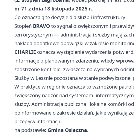
nr 71 z dnia 18 listopada 2025 r.
.
Co oznaczają te decyzje dla służb i infrastruktury
Stopień
BRAVO
to sygnał o zwiększonym i przewidy
terrorystycznym — administracja i służby mają zac
nakłada dodatkowe obowiązki w zakresie monitori
CHARLIE
oznacza wystąpienie wydarzenia potwierd
informacje o planowanym zdarzeniu; wtedy wprowa
zaostrzone kontrole, zwłaszcza na wybranych odcin
Służby w Lesznie pozostaną w stanie podwyższonej
W praktyce w regionie oznacza to wzmożone patrole i
zwiększony nadzór nad systemami informatycznymi
służby. Administracja publiczna i lokalne komórki 
poinformowane o zakresie działań, jakie wynikają z
przepływ informacji.
na podstawie:
Gmina Osieczna
.