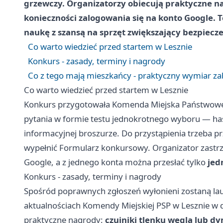
grzewczy. Organizatorzy obiecują praktyczne na
konieczności zalogowania się na konto Google. T
naukę z szansą na sprzęt zwiększający bezpiec
Co warto wiedzieć przed startem w Lesznie
Konkurs - zasady, terminy i nagrody
Co z tego mają mieszkańcy - praktyczny wymiar z
Co warto wiedzieć przed startem w Lesznie
Konkurs przygotowała Komenda Miejska Państwowej 
pytania w formie testu jednokrotnego wyboru — has
informacyjnej broszurze. Do przystąpienia trzeba p
wypełnić Formularz konkursowy. Organizator zastrze
Google, a z jednego konta można przesłać tylko
jed
Konkurs - zasady, terminy i nagrody
Spośród poprawnych zgłoszeń wyłonieni zostaną lau
aktualnościach Komendy Miejskiej PSP w Lesznie w 
praktyczne nagrody:
czujniki tlenku węgla lub d