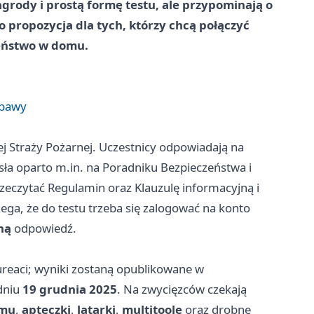
grody i prostą formę testu, ale przypominają o
o propozycja dla tych, którzy chcą połączyć
zeństwo w domu.
abawy
Straży Pożarnej. Uczestnicy odpowiadają na
ła oparto m.in. na Poradniku Bezpieczeństwa i
rzeczytać Regulamin oraz Klauzulę informacyjną i
ga, że do testu trzeba się zalogować na konto
ną
odpowiedź.
reaci; wyniki zostaną opublikowane w
dniu
19 grudnia 2025
. Na zwycięzców czekają
ymu
,
apteczki
,
latarki
,
multitoole
oraz drobne