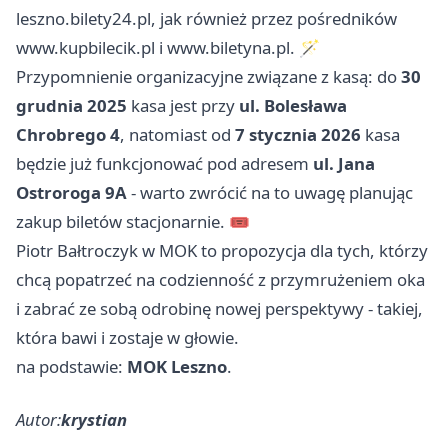
leszno.bilety24.pl, jak również przez pośredników
www.kupbilecik.pl i www.biletyna.pl. 🪄
Przypomnienie organizacyjne związane z kasą: do
30
grudnia 2025
kasa jest przy
ul. Bolesława
Chrobrego 4
, natomiast od
7 stycznia 2026
kasa
będzie już funkcjonować pod adresem
ul. Jana
Ostroroga 9A
- warto zwrócić na to uwagę planując
zakup biletów stacjonarnie. 🎟️
Piotr Bałtroczyk w MOK to propozycja dla tych, którzy
chcą popatrzeć na codzienność z przymrużeniem oka
i zabrać ze sobą odrobinę nowej perspektywy - takiej,
która bawi i zostaje w głowie.
na podstawie:
MOK Leszno
.
Autor:
krystian