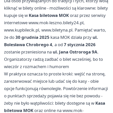
Dla osób przywiązanych do tradycji i tych, którzy wolą
kliknąć w bilety online - możliwości są klarowne: bilety
kupuje się w
Kasa biletowa MOK
oraz przez serwisy
internetowe www.mok-leszno.bilety24.pl,
www.kupbilecik.pl, www.biletyna.pl. Pamiętać warto,
że do
30 grudnia 2025
kasa MOK działa przy
ul.
Bolesława Chrobrego 4
, a od
7 stycznia 2026
zostanie przeniesiona na
ul. Jana Ostroroga 9A
.
Organizatorzy radzą zadbać o bilet wcześniej, bo to
wieczór z rozmachem i humorem
W praktyce oznacza to proste kroki: wejść na stronę,
zarezerwować miejsce lub udać się do kasy - obie
opcje funkcjonują równolegle. Powtórzenie informacji
o punktach sprzedaży pojawia się nie bez powodu -
żeby nie było wątpliwości: bilety dostępne są w
Kasa
biletowa MOK
oraz online na www.mok-