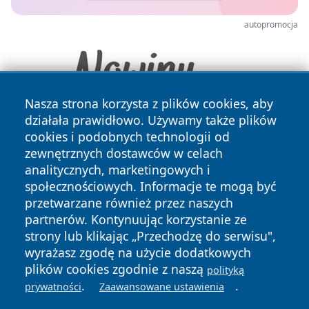
autopromocja
Nasza strona korzysta z plików cookies, aby
działała prawidłowo. Używamy także plików
cookies i podobnych technologii od
zewnętrznych dostawców w celach
analitycznych, marketingowych i
społecznościowych. Informacje te mogą być
przetwarzane również przez naszych
Copyright © 2026 leszczynski24.pl Wszystkie prawa
partnerów. Kontynuując korzystanie ze
zastrzeżone.
strony lub klikając „Przechodzę do serwisu",
wyrażasz zgodę na użycie dodatkowych
plików cookies zgodnie z naszą
polityką
Polityka
Polityka
.
.
News
Autorzy
prywatności
Zaawansowane ustawienia
Prywatności
Cookies