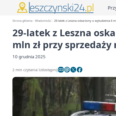
Prz
Strona główna
Wiadomości
29-latek z Leszna oskarżony o wyłudzenia 6 m
29-latek z Leszna osk
mln zł przy sprzedaży
10 grudnia 2025
2 min czytania
Udostępnij