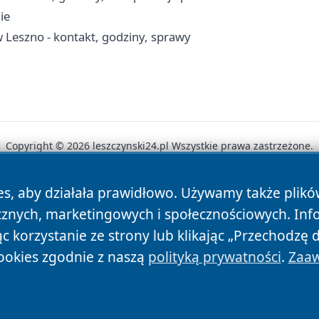
ie
Leszno - kontakt, godziny, sprawy
Copyright © 2026 leszczynski24.pl Wszystkie prawa zastrzeżone.
es, aby działała prawidłowo. Używamy także plik
News
Autorzy
Polityka Prywatności
Polityka Cookie
cznych, marketingowych i społecznościowych. Inf
 korzystanie ze strony lub klikając „Przechodzę 
ookies zgodnie z naszą
polityką prywatności
.
Zaaw