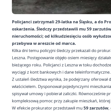
Policjanci zatrzymali 29-latka na Śląsku, a do Pr
oskarżenia. Śledczy przedstawili mu
59 zarzutó
nieruchomości; od kilkudziesięciu osób wyłudzo
przebywa w areszcie od marca.
Kilka dni temu policyjni śledczy przekazali do prok
Leszna. Postępowanie objęło osiem miesięcy działal
bieżącego roku. Policjanci z Leszna w toku dochodz
wyciągi z kont bankowych i dane teleinformatyczne.
Z ustaleń śledztwa wynika, że podejrzany oferował 
właścicielem. Dysponował pojedynczymi mieszkania
spisywał umowy i pobierał zaliczki. Równocześnie 
kompleksową pomoc przy zakupie mieszkań, której f
W efekcie prokurator przedstawił mu
59 zarzutów
,