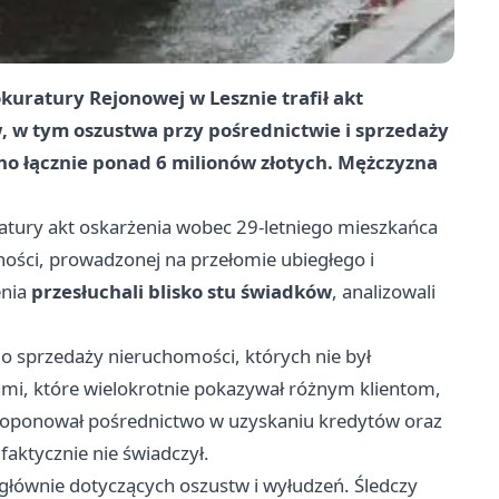
okuratury Rejonowej w Lesznie trafił akt
w
, w tym oszustwa przy pośrednictwie i sprzedaży
no łącznie
ponad 6 milionów złotych
. Mężczyzna
uratury akt oskarżenia wobec 29-letniego mieszkańca
ności, prowadzonej na przełomie ubiegłego i
enia
przesłuchali blisko stu świadków
, analizowali
do sprzedaży nieruchomości, których nie był
mi, które wielokrotnie pokazywał różnym klientom,
proponował pośrednictwo w uzyskaniu kredytów oraz
aktycznie nie świadczył.
 głównie dotyczących oszustw i wyłudzeń. Śledczy