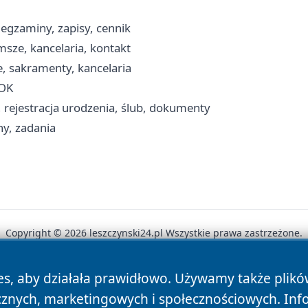
gzaminy, zapisy, cennik
msze, kancelaria, kontakt
, sakramenty, kancelaria
BOK
, rejestracja urodzenia, ślub, dokumenty
ny, zadania
Copyright © 2026 leszczynski24.pl Wszystkie prawa zastrzeżone.
es, aby działała prawidłowo. Używamy także plik
News
Autorzy
Polityka Prywatności
Polityka Cookie
cznych, marketingowych i społecznościowych. Inf