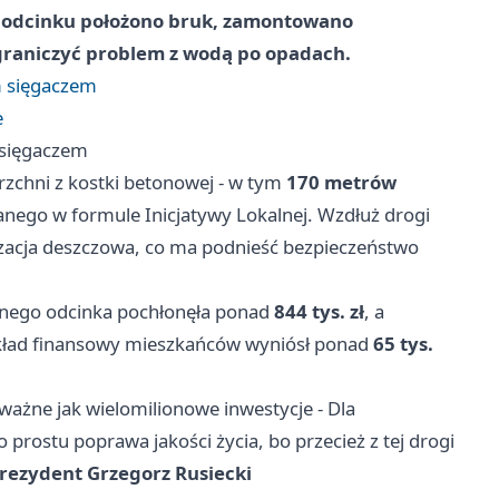
a odcinku położono bruk, zamontowano
graniczyć problem z wodą po opadach.
m sięgaczem
e
 sięgaczem
zchni z kostki betonowej - w tym
170 metrów
nego w formule Inicjatywy Lokalnej. Wzdłuż drogi
lizacja deszczowa, co ma podnieść bezpieczeństwo
ównego odcinka pochłonęła ponad
844 tys. zł
, a
kład finansowy mieszkańców wyniósł ponad
65 tys.
 ważne jak wielomilionowe inwestycje - Dla
 prostu poprawa jakości życia, bo przecież z tej drogi
rezydent Grzegorz Rusiecki