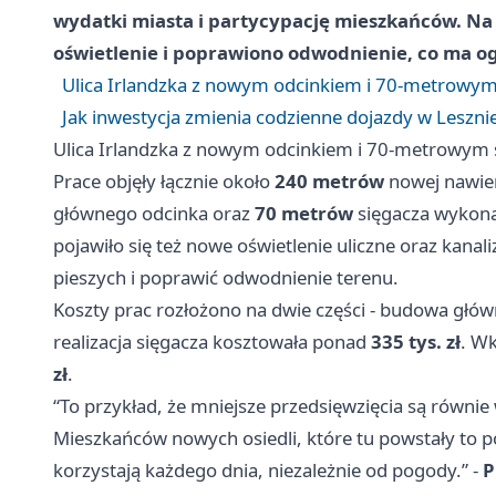
wydatki miasta i partycypację mieszkańców. N
oświetlenie i poprawiono odwodnienie, co ma o
Ulica Irlandzka z nowym odcinkiem i 70-metrowy
Jak inwestycja zmienia codzienne dojazdy w Leszni
Ulica Irlandzka z nowym odcinkiem i 70-metrowym
Prace objęły łącznie około
240 metrów
nowej nawier
głównego odcinka oraz
70 metrów
sięgacza wykona
pojawiło się też nowe oświetlenie uliczne oraz kana
pieszych i poprawić odwodnienie terenu.
Koszty prac rozłożono na dwie części - budowa gł
realizacja sięgacza kosztowała ponad
335 tys. zł
. W
zł
.
“To przykład, że mniejsze przedsięwzięcia są równie
Mieszkańców nowych osiedli, które tu powstały to po
korzystają każdego dnia, niezależnie od pogody.” -
P