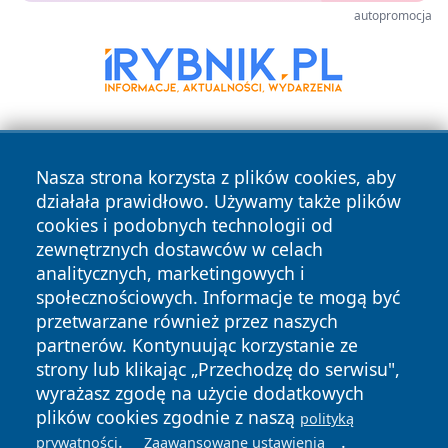
autopromocja
Nasza strona korzysta z plików cookies, aby
działała prawidłowo. Używamy także plików
cookies i podobnych technologii od
zewnętrznych dostawców w celach
Copyright © 2026 leszczynski24.pl Wszystkie prawa
analitycznych, marketingowych i
zastrzeżone.
społecznościowych. Informacje te mogą być
przetwarzane również przez naszych
partnerów. Kontynuując korzystanie ze
Polityka
Polityka
News
Autorzy
strony lub klikając „Przechodzę do serwisu",
Prywatności
Cookies
wyrażasz zgodę na użycie dodatkowych
plików cookies zgodnie z naszą
polityką
.
.
prywatności
Zaawansowane ustawienia