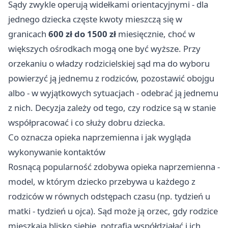
Sądy zwykle operują widełkami orientacyjnymi - dla
jednego dziecka częste kwoty mieszczą się w
granicach
600 zł do 1500 zł
miesięcznie, choć w
większych ośrodkach mogą one być wyższe. Przy
orzekaniu o władzy rodzicielskiej sąd ma do wyboru
powierzyć ją jednemu z rodziców, pozostawić obojgu
albo - w wyjątkowych sytuacjach - odebrać ją jednemu
z nich. Decyzja zależy od tego, czy rodzice są w stanie
współpracować i co służy dobru dziecka.
Co oznacza opieka naprzemienna i jak wygląda
wykonywanie kontaktów
Rosnącą popularność zdobywa opieka naprzemienna -
model, w którym dziecko przebywa u każdego z
rodziców w równych odstępach czasu (np. tydzień u
matki - tydzień u ojca). Sąd może ją orzec, gdy rodzice
mieszkają blisko siebie, potrafią współdziałać i ich