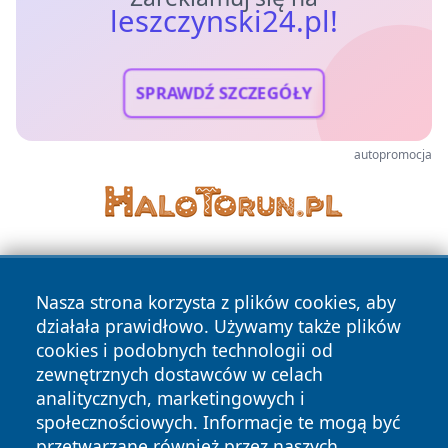
leszczynski24.pl!
SPRAWDŹ SZCZEGÓŁY
autopromocja
Nasza strona korzysta z plików cookies, aby
działała prawidłowo. Używamy także plików
cookies i podobnych technologii od
zewnętrznych dostawców w celach
Copyright © 2026 leszczynski24.pl Wszystkie prawa
analitycznych, marketingowych i
zastrzeżone.
społecznościowych. Informacje te mogą być
przetwarzane również przez naszych