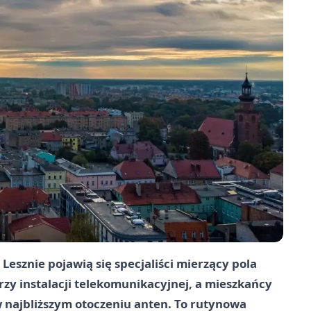
Lesznie pojawią się specjaliści mierzący pola
y instalacji telekomunikacyjnej, a mieszkańcy
najbliższym otoczeniu anten. To rutynowa