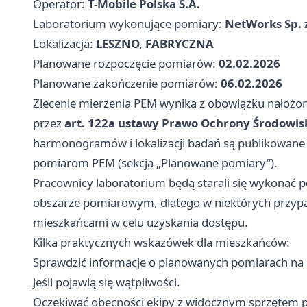
Operator:
T-Mobile Polska S.A.
Laboratorium wykonujące pomiary:
NetWorks Sp. 
Lokalizacja:
LESZNO, FABRYCZNA
Planowane rozpoczęcie pomiarów:
02.02.2026
Planowane zakończenie pomiarów:
06.02.2026
Zlecenie mierzenia PEM wynika z obowiązku nałożon
przez
art. 122a ustawy Prawo Ochrony Środowiska
harmonogramów i lokalizacji badań są publikowan
pomiarom PEM (sekcja „Planowane pomiary”).
Pracownicy laboratorium będą starali się wykonać
obszarze pomiarowym, dlatego w niektórych przypa
mieszkańcami w celu uzyskania dostępu.
Kilka praktycznych wskazówek dla mieszkańców:
Sprawdzić informacje o planowanych pomiarach na 
jeśli pojawią się wątpliwości.
Oczekiwać obecności ekipy z widocznym sprzętem 