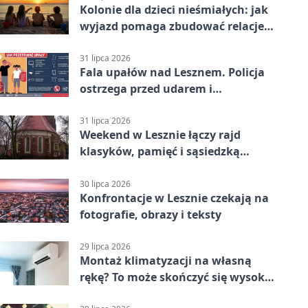
Kolonie dla dzieci nieśmiałych: jak
wyjazd pomaga zbudować relacje z
rówieśnikami
31 lipca 2026
Fala upałów nad Lesznem. Policja
ostrzega przed udarem i
przegrzaniem
31 lipca 2026
Weekend w Lesznie łączy rajd
klasyków, pamięć i sąsiedzką
zabawę
30 lipca 2026
Konfrontacje w Lesznie czekają na
fotografie, obrazy i teksty
29 lipca 2026
Montaż klimatyzacji na własną
rękę? To może skończyć się wysoką
karą