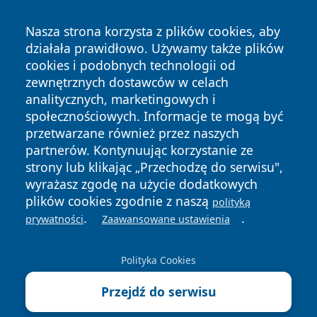
Nasza strona korzysta z plików cookies, aby
działała prawidłowo. Używamy także plików
cookies i podobnych technologii od
zewnętrznych dostawców w celach
analitycznych, marketingowych i
społecznościowych. Informacje te mogą być
przetwarzane również przez naszych
Copyright © 2026 leszczynski24.pl Wszystkie prawa
zastrzeżone.
partnerów. Kontynuując korzystanie ze
strony lub klikając „Przechodzę do serwisu",
wyrażasz zgodę na użycie dodatkowych
Polityka
Polityka
plików cookies zgodnie z naszą
polityką
News
Autorzy
Prywatności
Cookies
.
.
prywatności
Zaawansowane ustawienia
Polityka Cookies
Przejdź do serwisu