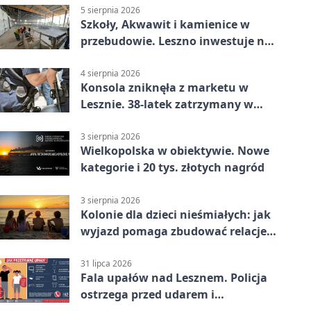
5 sierpnia 2026
Szkoły, Akwawit i kamienice w
przebudowie. Leszno inwestuje na
lata
4 sierpnia 2026
Konsola zniknęła z marketu w
Lesznie. 38-latek zatrzymany w
domu
3 sierpnia 2026
Wielkopolska w obiektywie. Nowe
kategorie i 20 tys. złotych nagród
3 sierpnia 2026
Kolonie dla dzieci nieśmiałych: jak
wyjazd pomaga zbudować relacje z
rówieśnikami
31 lipca 2026
Fala upałów nad Lesznem. Policja
ostrzega przed udarem i
przegrzaniem