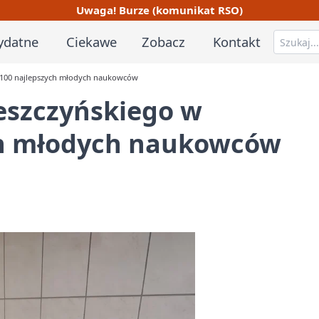
Uwaga! Burze (komunikat RSO)
ydatne
Ciekawe
Zobacz
Kontakt
e 100 najlepszych młodych naukowców
eszczyńskiego w
ch młodych naukowców