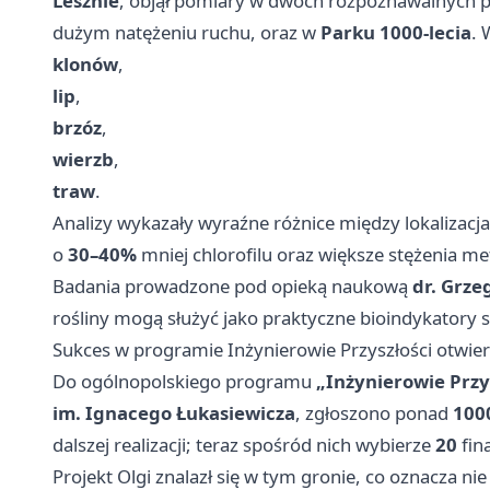
Lesznie
, objął pomiary w dwóch rozpoznawalnych 
dużym natężeniu ruchu, oraz w
Parku 1000-lecia
. 
klonów
,
lip
,
brzóz
,
wierzb
,
traw
.
Analizy wykazały wyraźne różnice między lokalizacja
o
30–40%
mniej chlorofilu oraz większe stężenia me
Badania prowadzone pod opieką naukową
dr. Grze
rośliny mogą służyć jako praktyczne bioindykatory s
Sukces w programie Inżynierowie Przyszłości otwiera
Do ogólnopolskiego programu
„Inżynierowie Przy
im. Ignacego Łukasiewicza
, zgłoszono ponad
100
dalszej realizacji; teraz spośród nich wybierze
20
fin
Projekt Olgi znalazł się w tym gronie, co oznacza nie