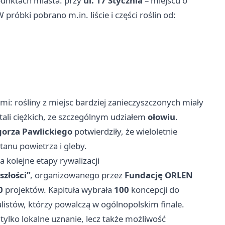
punktach miasta: przy
ul. 17 Stycznia
– miejscu o
W próbki pobrano m.in. liście i części roślin od:
mi: rośliny z miejsc bardziej zanieczyszczonych miały
tali ciężkich, ze szczególnym udziałem
ołowiu
.
gorza Pawlickiego
potwierdziły, że wieloletnie
tanu powietrza i gleby.
 kolejne etapy rywalizacji
szłości”
, organizowanego przez
Fundację ORLEN
0
projektów. Kapituła wybrała
100
koncepcji do
alistów, którzy powalczą w ogólnopolskim finale.
 tylko lokalne uznanie, lecz także możliwość