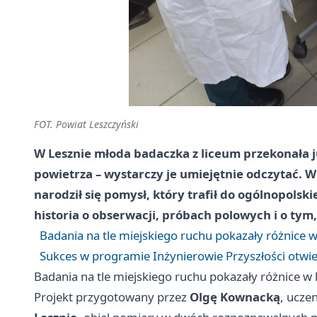
FOT. Powiat Leszczyński
W Lesznie młoda badaczka z liceum przekonała ju
powietrza – wystarczy je umiejętnie odczytać. 
narodził się pomysł, który trafił do ogólnopols
historia o obserwacji, próbach polowych i o tym,
Badania na tle miejskiego ruchu pokazały różnice w 
Sukces w programie Inżynierowie Przyszłości otwier
Badania na tle miejskiego ruchu pokazały różnice w l
Projekt przygotowany przez
Olgę Kownacką
, ucze