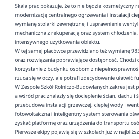
Skala prac pokazuje, że to nie będzie kosmetyczny
modernizację centralnego ogrzewania i instalacji cie
wymianę stolarki zewnętrznej i usprawnienie wentyla
mechaniczna z rekuperacją oraz system chłodzenia, 
intensywnego użytkowania obiektu.
W tej samej placówce przewidziano też wymianę 983 
oraz rozwiązania poprawiające dostępność. Chodzi o
korzystanie z budynku osobom z niepełnosprawnościa
rzuca się w oczy, ale potrafi zdecydowanie ułatwić 
W Zespole Szkół Rolniczo-Budowlanych zakres jest 
a wśród prac znalazły się docieplenie ścian, dachu i 
przebudowa instalacji grzewczej, ciepłej wody i wenty
fotowoltaiczna i inteligentny system sterowania oś
zyskać platformę oraz urządzenia do transportu os
Pierwsze ekipy pojawią się w szkołach już w najbliż