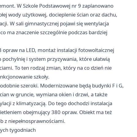
 remont. W Szkole Podstawowej nr 9 zaplanowano
płej wody użytkowej, docieplenie ścian oraz dachu,
cji. W sali gimnastycznej pojawi się wentylacja
co ma znaczenie szczególnie podczas bardziej
opraw na LED, montaż instalacji fotowoltaicznej
 pochylnię i system przyzywania, które ułatwią
mi. To ten rodzaj zmian, który na co dzień nie
funkcjonowanie szkoły.
podobnie szeroki. Modernizowane będą budynki F i G,
ścian w gruncie, wymiana okien i drzwi, a także
lacji z klimatyzacją. Do tego dochodzi instalacja
wietleniem obejmujący 380 opraw. Obiekt ma też
ób z niepełnosprawnościami.
szych tygodniach