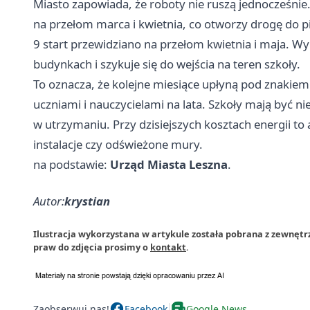
Miasto zapowiada, że roboty nie ruszą jednocześnie
na przełom marca i kwietnia, co otworzy drogę do 
9 start przewidziano na przełom kwietnia i maja. W
budynkach i szykuje się do wejścia na teren szkoły.
To oznacza, że kolejne miesiące upłyną pod znakiem
uczniami i nauczycielami na lata. Szkoły mają być nie
w utrzymaniu. Przy dzisiejszych kosztach energii to
instalacje czy odświeżone mury.
na podstawie:
Urząd Miasta Leszna
.
Autor:
krystian
Ilustracja wykorzystana w artykule została pobrana z zewnętr
praw do zdjęcia prosimy o
kontakt
.
Zaobserwuj nas!
Facebook
Google News