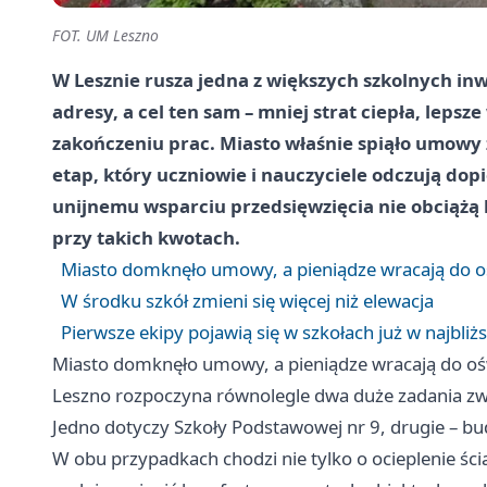
FOT. UM Leszno
W Lesznie rusza jedna z większych szkolnych inw
adresy, a cel ten sam – mniej strat ciepła, lepsz
zakończeniu prac. Miasto właśnie spiąło umowy
etap, który uczniowie i nauczyciele odczują dop
unijnemu wsparciu przedsięwzięcia nie obciążą
przy takich kwotach.
Miasto domknęło umowy, a pieniądze wracają do o
W środku szkół zmieni się więcej niż elewacja
Pierwsze ekipy pojawią się w szkołach już w najbli
Miasto domknęło umowy, a pieniądze wracają do oś
Leszno rozpoczyna równolegle dwa duże zadania z
Jedno dotyczy Szkoły Podstawowej nr 9, drugie – b
W obu przypadkach chodzi nie tylko o ocieplenie ścia