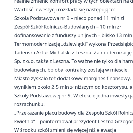
realnie zmienić komfort pracy w tych obiektach na d
Wartość inwestycji rozkłada się następująco:
Szkoła Podstawowa nr 9 – nieco ponad 11 mln zł
Zespół Szkół Rolniczo-Budowlanych – 10 mln zł
dofinansowanie z funduszy unijnych – blisko 13 mln 
Termomodernizację „dziewiątki” wykona Przedsięb
Tadeusz i Artur Michalski z Leszna. Za modernizacj
Sp. z o.o. także z Leszna. To ważne nie tylko dla h
budowlanych, bo oba kontrakty zostają w mieście.
Miasto zyskało też dodatkowy margines finansowy. 
wynikiem około 2,5 mln zł niższym od kosztorysu, a
Szkoły Podstawowej nr 9. W efekcie jedna inwesty
rozrachunku.
„Przekazanie placu budowy dla Zespołu Szkół Rolni
kwietnia” – poinformował prezydent Leszna Grzegorz
W środku szkół zmieni się więcej niż elewacja