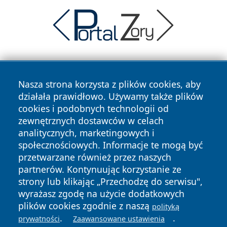
Nasza strona korzysta z plików cookies, aby
działała prawidłowo. Używamy także plików
cookies i podobnych technologii od
zewnętrznych dostawców w celach
Copyright © 2026 leszczynski24.pl Wszystkie prawa
analitycznych, marketingowych i
zastrzeżone.
społecznościowych. Informacje te mogą być
przetwarzane również przez naszych
partnerów. Kontynuując korzystanie ze
Polityka
Polityka
News
Autorzy
strony lub klikając „Przechodzę do serwisu",
Prywatności
Cookies
wyrażasz zgodę na użycie dodatkowych
plików cookies zgodnie z naszą
polityką
.
.
prywatności
Zaawansowane ustawienia