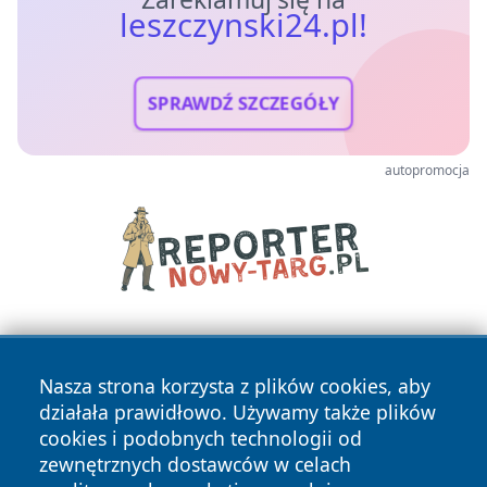
leszczynski24.pl!
SPRAWDŹ SZCZEGÓŁY
autopromocja
Nasza strona korzysta z plików cookies, aby
działała prawidłowo. Używamy także plików
cookies i podobnych technologii od
zewnętrznych dostawców w celach
Copyright © 2026 leszczynski24.pl Wszystkie prawa