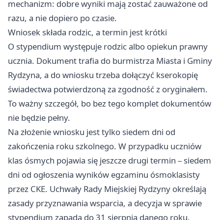
mechanizm: dobre wyniki mają zostać zauważone od
razu, a nie dopiero po czasie.
Wniosek składa rodzic, a termin jest krótki
O stypendium występuje rodzic albo opiekun prawny
ucznia. Dokument trafia do burmistrza Miasta i Gminy
Rydzyna, a do wniosku trzeba dołączyć kserokopię
świadectwa potwierdzoną za zgodność z oryginałem.
To ważny szczegół, bo bez tego komplet dokumentów
nie będzie pełny.
Na złożenie wniosku jest tylko siedem dni od
zakończenia roku szkolnego. W przypadku uczniów
klas ósmych pojawia się jeszcze drugi termin – siedem
dni od ogłoszenia wyników egzaminu ósmoklasisty
przez CKE. Uchwały Rady Miejskiej Rydzyny określają
zasady przyznawania wsparcia, a decyzja w sprawie
stypendium zapada do 31 sierpnia danego roku.