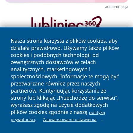
autopromocja
Nasza strona korzysta z plików cookies, aby
działała prawidłowo. Używamy także plików
cookies i podobnych technologii od
zewnętrznych dostawców w celach
analitycznych, marketingowych i
społecznościowych. Informacje te mogą być
Copyright © 2026 leszczynski24.pl Wszystkie prawa
przetwarzane również przez naszych
zastrzeżone.
partnerów. Kontynuując korzystanie ze
strony lub klikając „Przechodzę do serwisu",
wyrażasz zgodę na użycie dodatkowych
Polityka
Polityka
plików cookies zgodnie z naszą
News
Autorzy
polityką
Prywatności
Cookies
.
.
prywatności
Zaawansowane ustawienia