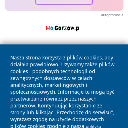
autopromocja
Nasza strona korzysta z plików cookies, aby
działała prawidłowo. Używamy także plików
cookies i podobnych technologii od
zewnętrznych dostawców w celach
Copyright © 2026 leszczynski24.pl Wszystkie prawa
analitycznych, marketingowych i
zastrzeżone.
społecznościowych. Informacje te mogą być
przetwarzane również przez naszych
partnerów. Kontynuując korzystanie ze
Polityka
Polityka
News
Autorzy
strony lub klikając „Przechodzę do serwisu",
Prywatności
Cookies
wyrażasz zgodę na użycie dodatkowych
plików cookies zgodnie z naszą
polityką