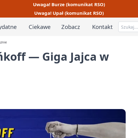
Uwaga! Burze (komunikat RSO)
Uwaga! Upał (komunikat RSO)
ydatne
Ciekawe
Zobacz
Kontakt
znie
koff — Giga Jajca w