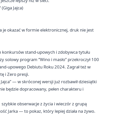
eszcze lepszy niż w sieci.
(Giga Jajca)
je okazać w formie elektronicznej, druk nie jest
ich konkursów stand-upowych i zdobywca tytułu
zy solowy program “Wino i masło” przekroczył 100
Stand-upowego Debiutu Roku 2024. Zagrał też w
 i Zero presji.
jca” — w skróconej wersji już rozbawił dziesiątki
nie będzie dopracowany, pełen charakteru i
 szybkie obserwacje z życia i wieczór z grupą
ść Jarka — to pokaz, który lepiej działa na żywo.