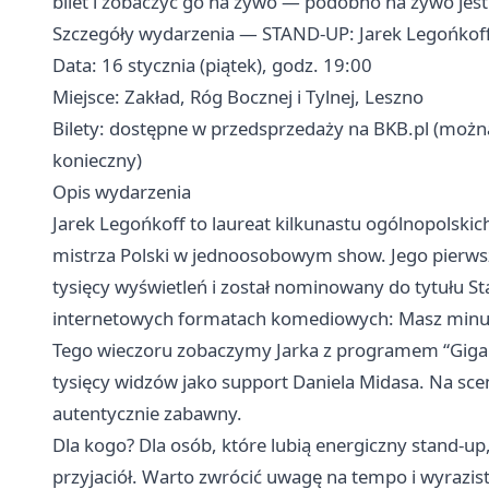
bilet i zobaczyć go na żywo — podobno na żywo jest j
Szczegóły wydarzenia — STAND-UP: Jarek Legońkoff 
Data: 16 stycznia (piątek), godz. 19:00
Miejsce: Zakład, Róg Bocznej i Tylnej, Leszno
Bilety: dostępne w przedsprzedaży na BKB.pl (można 
konieczny)
Opis wydarzenia
Jarek Legońkoff to laureat kilkunastu ogólnopolsk
mistrza Polski w jednoosobowym show. Jego pierws
tysięcy wyświetleń i został nominowany do tytułu 
internetowych formatach komediowych: Masz minutę
Tego wieczoru zobaczymy Jarka z programem “Giga Ja
tysięcy widzów jako support Daniela Midasa. Na sce
autentycznie zabawny.
Dla kogo? Dla osób, które lubią energiczny stand-up,
przyjaciół. Warto zwrócić uwagę na tempo i wyrazisto