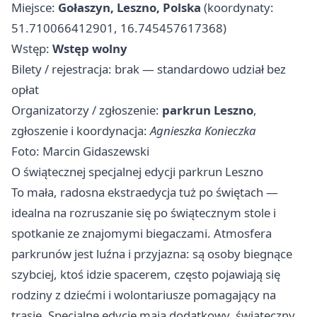
Miejsce:
Gołaszyn, Leszno, Polska
(koordynaty:
51.710066412901, 16.745457617368)
Wstęp:
Wstęp wolny
Bilety / rejestracja: brak — standardowo udział bez
opłat
Organizatorzy / zgłoszenie:
parkrun Leszno
,
zgłoszenie i koordynacja:
Agnieszka Konieczka
Foto: Marcin Gidaszewski
O świątecznej specjalnej edycji parkrun Leszno
To mała, radosna ekstraedycja tuż po świętach —
idealna na rozruszanie się po świątecznym stole i
spotkanie ze znajomymi biegaczami. Atmosfera
parkrunów jest luźna i przyjazna: są osoby biegnące
szybciej, ktoś idzie spacerem, często pojawiają się
rodziny z dziećmi i wolontariusze pomagający na
trasie. Specjalne edycje mają dodatkowy, świąteczny