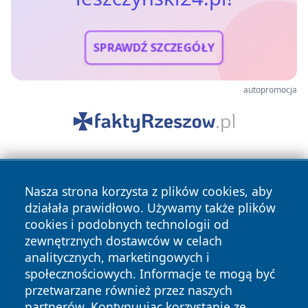
SPRAWDŹ SZCZEGÓŁY
autopromocja
Nasza strona korzysta z plików cookies, aby
działała prawidłowo. Używamy także plików
cookies i podobnych technologii od
zewnętrznych dostawców w celach
Copyright © 2026 leszczynski24.pl Wszystkie prawa
analitycznych, marketingowych i
zastrzeżone.
społecznościowych. Informacje te mogą być
przetwarzane również przez naszych
partnerów. Kontynuując korzystanie ze
Polityka
Polityka