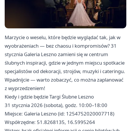
Marzycie o weselu, które będzie wyglądać tak, jak w
wyobrażeniach — bez chaosu i kompromisów? 31
stycznia Galeria Leszno zamieni się w centrum
ślubnych inspiracji, gdzie w jednym miejscu spotkacie
specjalistów od dekoracji, strojów, muzyki i cateringu.
Wpadnijcie — warto zobaczyć, co można zaplanować
z wyprzedzeniem!
Kiedy i gdzie będzie Targi Ślubne Leszno
31 stycznia 2026 (sobota), godz. 10:00–18:00
Miejsce: Galeria Leszno (id: 1254752020007718)
Współrzędne: 51.8268135, 16.5995264
Wstęp: brak oficjalnej informacji o cenie biletów lub