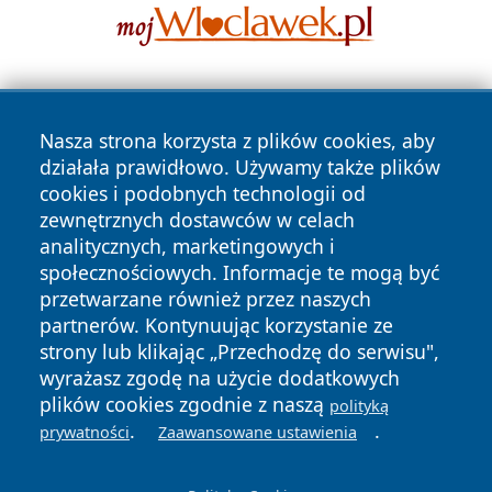
Nasza strona korzysta z plików cookies, aby
działała prawidłowo. Używamy także plików
cookies i podobnych technologii od
zewnętrznych dostawców w celach
Copyright © 2026 leszczynski24.pl Wszystkie prawa
analitycznych, marketingowych i
zastrzeżone.
społecznościowych. Informacje te mogą być
przetwarzane również przez naszych
partnerów. Kontynuując korzystanie ze
Polityka
Polityka
News
Autorzy
strony lub klikając „Przechodzę do serwisu",
Prywatności
Cookies
wyrażasz zgodę na użycie dodatkowych
plików cookies zgodnie z naszą
polityką
.
.
prywatności
Zaawansowane ustawienia